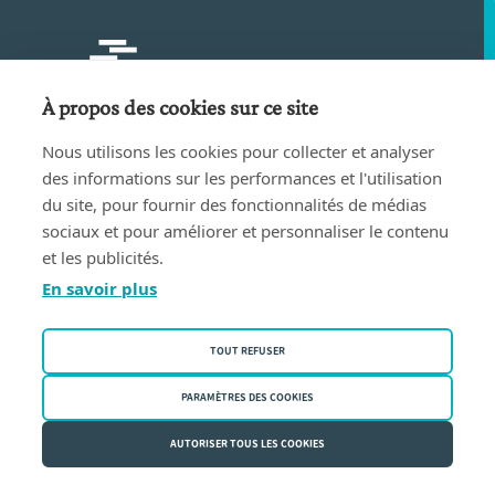
À propos des cookies sur ce site
Liens vers les réseaux soci
Nous utilisons les cookies pour collecter et analyser
des informations sur les performances et l'utilisation
du site, pour fournir des fonctionnalités de médias
Français
sociaux et pour améliorer et personnaliser le contenu
et les publicités.
En savoir plus
Aperçu
Immobilier
TOUT REFUSER
Relations et vivre ensemble
PARAMÈTRES DES COOKIES
Héritage et donations
AUTORISER TOUS LES COOKIES
Entreprendre
Le notaire