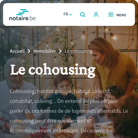
Aller
au
FR
OUVERT
MENU
OUVERT
RECHERCHER
contenu
notaire.be
homepage
principal
TROUVER UN NOTAIRE
Immobilier
Breadcrumb
Accueil
Immobilier
Current
Le cohousing
Relations et vivre ensemble
Page:
Le cohousing
Héritage et donations
Cohousing, habitat groupé, habitat collectif,
Entreprendre
cohabitat, coliving... On entend de plus en plus
Le notaire
parler de ces formes de de logements alternatifs. Le
cohousing peut être socialement et
Calculateurs
économiquement intéressant. Découvrez les