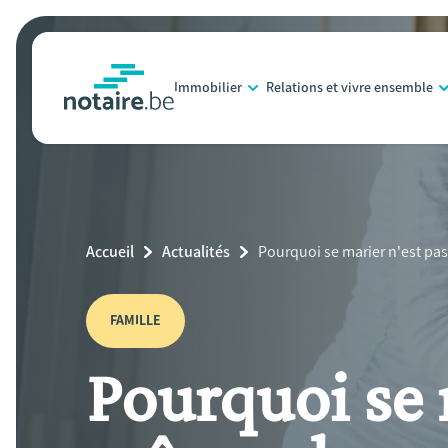
Aller
au
contenu
Immobilier
Relations et vivre ensemble
principal
notaire.be
homepage
Breadcrumb
Accueil
Actualités
Current
Pourquoi se marier n'est pa
Page:
FAMILLE
Pourquoi se 