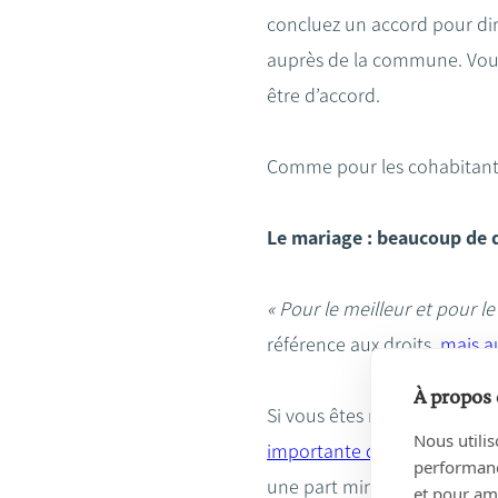
concluez un accord pour dire 
auprès de la commune. Vous
être d’accord.
Comme pour les cohabitants 
Le mariage : beaucoup de d
« Pour le meilleur et pour le 
référence aux droits,
mais a
À propos 
Si vous êtes marié, vous êt
Nous utilis
importante de la successio
performance
une part minimale, appelée
et pour amé