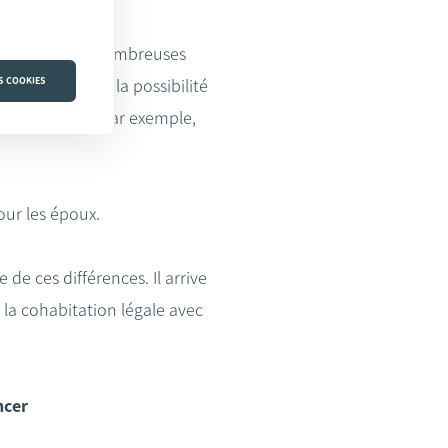
oux. Cela a de nombreuses
S COOKIES
n de survie et la possibilité
 cas de décès (par exemple,
our les époux.
 de ces différences. Il arrive
e la cohabitation légale avec
ncer