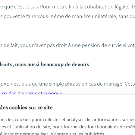
que c’est le cas. Pour mettre fin à la cohabitation légale, il 
 pouvez le faire vous-même de manière unilatérale, sans qu
de fait, vous n’avez pas droit à une pension de survie si vo
roits, mais aussi beaucoup de devoirs
pire »
est plus qu’une simple phrase en cas de mariage. Cette
ussi des devoirs entre époux
.
des cookies sur ce site
es mieux protégé en matière de
succession
. Vous avez droit
ons les cookies pour collecter et analyser des informations sur le
n
: l’usufruit de toute la succession de votre conjoint. En plus
s et l'utilisation du site, pour fournir des fonctionnalités de mé
 la
réserve
. Il s’agit de l’usufruit sur le logement familial.
liorer et personnaliser le contenu et les publicités.