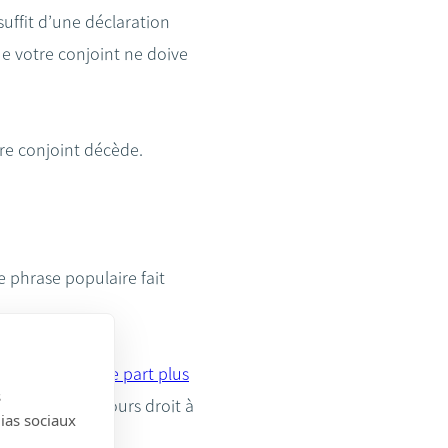
suffit d’une déclaration
e votre conjoint ne doive
tre conjoint décède.
 phrase populaire fait
 par défaut à
une part plus
s
, vous avez toujours droit à
dias sociaux