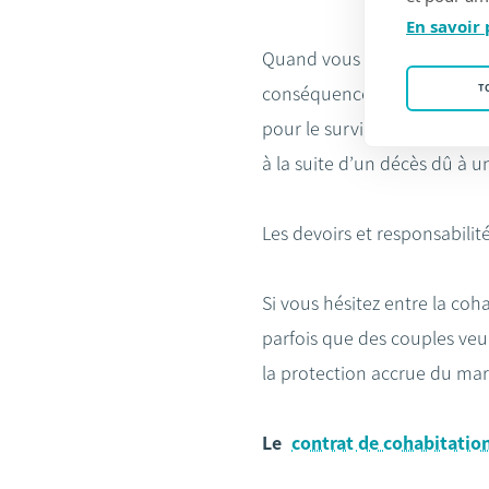
En savoir 
Quand vous êtes marié, vous
T
conséquences : le droit à un
pour le survivant de recevoi
à la suite d’un décès dû à u
Les devoirs et responsabilit
Si vous hésitez entre la coha
parfois que des couples veuil
la protection accrue du mar
Le
contrat de cohabitatio