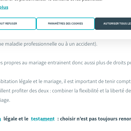
plus
 avez un devoir d’assistance et de secours envers votre ép
OUT REFUSER
PARAMÈTRES DES COOKIES
AUTORISER TOUS LE
e pension alimentaire en cas de rupture, le droit à une pensio
r un certain nombre de prestations de la sécurité sociale en
ne maladie professionnelle ou à un accident).
és propres au mariage entrainent donc aussi plus de droits p
bitation légale et le mariage, il est important de tenir compte
lent profiter des deux : combiner la flexibilité et la liberté d
iage.
n
légale et le
testament
: choisir n’est pas toujours reno