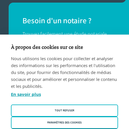
Besoin d'un notaire ?
Trouvez facilement une étude notariale
près de chez vous.
À propos des cookies sur ce site
Nous utilisons les cookies pour collecter et analyser
TROUVER UN NOTAIRE
des informations sur les performances et l'utilisation
du site, pour fournir des fonctionnalités de médias
sociaux et pour améliorer et personnaliser le contenu
et les publicités.
En savoir plus
Conditions d'utilisation
TOUT REFUSER
Privacy policy
Politique des cookies
PARAMÈTRES DES COOKIES