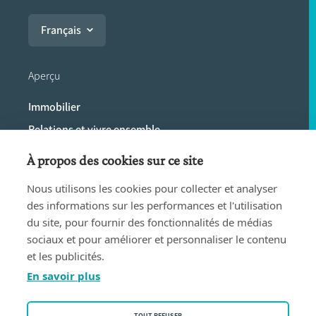
Français
Aperçu
Immobilier
Relations et vivre ensemble
Héritage et donations
À propos des cookies sur ce site
Entreprendre
Nous utilisons les cookies pour collecter et analyser
Le notaire
des informations sur les performances et l'utilisation
Simulateurs de calcul
du site, pour fournir des fonctionnalités de médias
sociaux et pour améliorer et personnaliser le contenu
et les publicités.
Plus d'infos
En savoir plus
Actualités
Brochures et infofiches
TOUT REFUSER