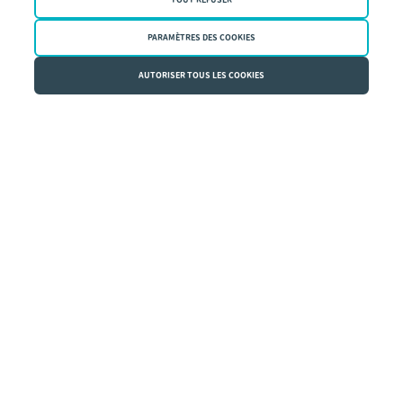
FAQ
PARAMÈTRES DES COOKIES
Lexique
AUTORISER TOUS LES COOKIES
Baromètre de l'immobilier
Mes actes et données
Cybersécurité
Emploi
Immo Notaire
Contact
Besoin d'un notaire ?
Trouvez facilement une étude notariale
près de chez vous.