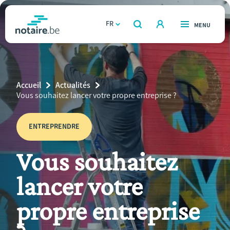
Aller
au
FR
OUVERT
MENU
OUVERT
RECHERCHER
contenu
notaire.be
homepage
principal
TROUVER UN NOTAIRE
Immobilier
Breadcrumb
Accueil
Actualités
Relations et vivre ensemble
Current
Vous souhaitez lancer votre propre entreprise ?
Page:
Héritage et donations
ENTREPRENDRE
Vous souhaitez
Entreprendre
lancer votre
Le notaire
propre entreprise
Calculateurs