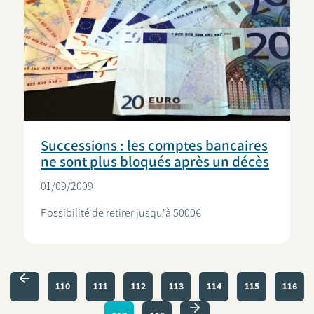
Successions : les comptes bancaires
ne sont plus bloqués après un décès
01/09/2009
Possibilité de retirer jusqu'à 5000€
Pagination
PAGINA
110
PAGINA
111
PAGINA
112
PAGINA
113
PAGINA
114
PAGINA
115
PAGINA
116