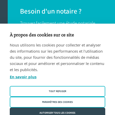
Besoin d'un notaire ?
Trouvez facilement une étude notariale
près de chez vous.
À propos des cookies sur ce site
Nous utilisons les cookies pour collecter et analyser
TROUVER UN NOTAIRE
des informations sur les performances et l'utilisation
du site, pour fournir des fonctionnalités de médias
sociaux et pour améliorer et personnaliser le contenu
et les publicités.
En savoir plus
Conditions d'utilisation
TOUT REFUSER
Privacy policy
Politique des cookies
PARAMÈTRES DES COOKIES
Fednot asbl | Rue de la Montage 30/34 - 1000 Bruxelles | BE
AUTORISER TOUS LES COOKIES