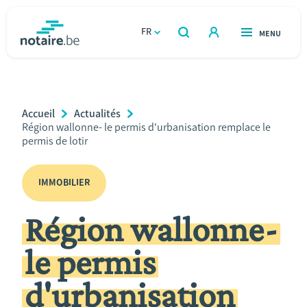
Aller
au
FR
OUVERT
MENU
OUVERT
RECHERCHER
contenu
notaire.be
homepage
principal
TROUVER UN NOTAIRE
Immobilier
Breadcrumb
Accueil
Actualités
Relations et vivre ensemble
Current
Région wallonne- le permis d'urbanisation remplace le
Page:
permis de lotir
Héritage et donations
IMMOBILIER
Entreprendre
Région wallonne-
Le notaire
le permis
Calculateurs
d'urbanisation