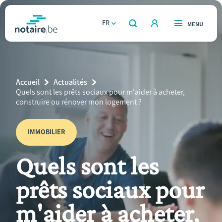
Aller
au
FR
OUVERT
MENU
OUVERT
RECHERCHER
contenu
notaire.be
homepage
principal
TROUVER UN NOTAIRE
Immobilier
Breadcrumb
Accueil
Actualités
Relations et vivre ensemble
Current
Quels sont les prêts sociaux pour m'aider à acheter,
Page:
construire ou rénover mon logement ?
Héritage et donations
IMMOBILIER
Entreprendre
Quels sont les
Le notaire
prêts sociaux pour
Calculateurs
m'aider à acheter,