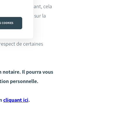
joint indépendant, cela
ne conséquence sur la
S COOKIES
respect de certaines
 notaire. Il pourra vous
ation personnelle.
en
cliquant ici
.