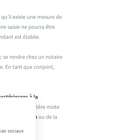
z qu’il existe une mesure de
ne saisie ne pourra être
ndant est établie.
c se rendre chez un notaire
e. En tant que conjoint,
ostérieures à la
rivées ou à caractère mixte
d’une infraction
ou de la
s
dias sociaux