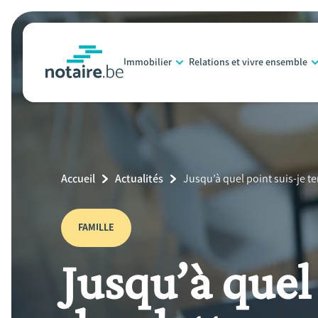
Aller
au
contenu
Immobilier
Relations et vivre ensemble
principal
notaire.be
homepage
Breadcrumb
Accueil
Actualités
Current
Jusqu’à quel point suis-je 
Page:
FAMILLE
Jusqu’à quel