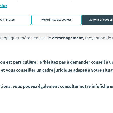
tation est destinée à l’activité professionnelle
de votre con
plus
dans l’acte notarié car la
superficie
professionnelle aura u
OUT REFUSER
PARAMÈTRES DES COOKIES
AUTORISER TOUS LE
 s’appliquer même en cas de
déménagement
, moyennant le 
n est particulière ! N’hésitez pas à demander conseil à un
x et vous conseiller un cadre juridique adapté à votre situ
tions, vous pouvez également consulter notre infofiche 