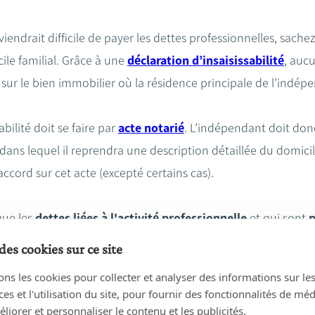
viendrait difficile de payer les dettes professionnelles, sache
ile familial. Grâce à une
déclaration d’insaisissabilité
, aucu
 sur le bien immobilier où la résidence principale de l’indépe
abilité doit se faire par
acte notarié
. L’indépendant doit don
 dans lequel il reprendra une description détaillée du domicil
cord sur cet acte (excepté certains cas).
que les
dettes liées à l'activité professionnelle
et qui sont
p
ité
. L’insaisissabilité ne s'applique dès lors pas aux dettes p
des cookies sur ce site
tection ne
s’applique jamais non plus aux dettes résultant 
ons les cookies pour collecter et analyser des informations sur le
de l’indépendant (exemple : fraude).
s et l'utilisation du site, pour fournir des fonctionnalités de mé
liorer et personnaliser le contenu et les publicités.