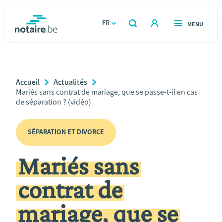
Aller
au
FR
OUVERT
MENU
OUVERT
RECHERCHER
contenu
notaire.be
homepage
principal
TROUVER UN NOTAIRE
Immobilier
Breadcrumb
Accueil
Actualités
Relations et vivre ensemble
Current
Mariés sans contrat de mariage, que se passe-t-il en cas
Page:
de séparation ? (vidéo)
Héritage et donations
SÉPARATION ET DIVORCE
Entreprendre
Mariés sans
Le notaire
contrat de
Calculateurs
mariage, que se