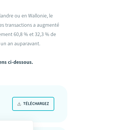
Flandre ou en Wallonie, le
 des transactions a augmenté
vement 60,8 % et 32,3 % de
 un an auparavant.
iens ci-dessous.
TÉLÉCHARGEZ