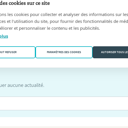
des cookies sur ce site
ons les cookies pour collecter et analyser des informations sur le
baromètre des notaires ici
PDF
1.44 MB
s et l'utilisation du site, pour fournir des fonctionnalités de mé
liorer et personnaliser le contenu et les publicités.
plus
OUT REFUSER
PARAMÈTRES DES COOKIES
AUTORISER TOUS LE
er aucune actualité.