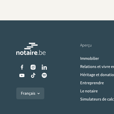
Aperçu
Immobilier
Liens vers les réseaux s
Relations et vivre 
Héritage et donati
Entreprendre
Le notaire
Français
Simulateurs de calc