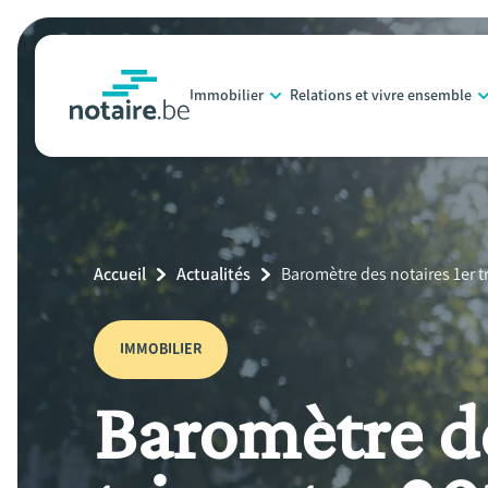
Aller
au
contenu
Immobilier
Relations et vivre ensemble
principal
notaire.be
homepage
Breadcrumb
Accueil
Actualités
Current
Baromètre des notaires 1er tr
Page:
IMMOBILIER
Baromètre de