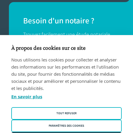
Besoin d'un notaire ?
Trouvez facilement une étude notariale
près de chez vous.
À propos des cookies sur ce site
Nous utilisons les cookies pour collecter et analyser
TROUVER UN NOTAIRE
des informations sur les performances et l'utilisation
du site, pour fournir des fonctionnalités de médias
sociaux et pour améliorer et personnaliser le contenu
et les publicités.
En savoir plus
Conditions d'utilisation
TOUT REFUSER
Privacy policy
Politique des cookies
PARAMÈTRES DES COOKIES