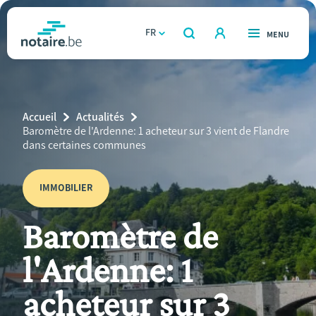
Aller
au
FR
OUVERT
MENU
OUVERT
RECHERCHER
contenu
notaire.be
homepage
principal
TROUVER UN NOTAIRE
Immobilier
Breadcrumb
Accueil
Actualités
Relations et vivre ensemble
Current
Baromètre de l'Ardenne: 1 acheteur sur 3 vient de Flandre
Page:
dans certaines communes
Héritage et donations
IMMOBILIER
Entreprendre
Baromètre de
Le notaire
l'Ardenne: 1
Calculateurs
acheteur sur 3