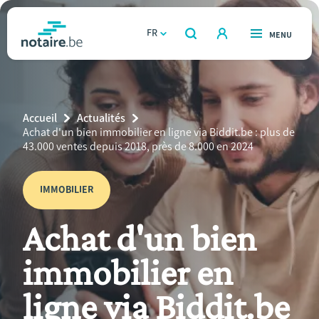
Aller
au
FR
OUVERT
MENU
OUVERT
RECHERCHER
contenu
notaire.be
homepage
principal
TROUVER UN NOTAIRE
Immobilier
Breadcrumb
Accueil
Actualités
Relations et vivre ensemble
Current
Achat d'un bien immobilier en ligne via Biddit.be : plus de
Page:
43.000 ventes depuis 2018, près de 8.000 en 2024
Héritage et donations
IMMOBILIER
Entreprendre
Achat d'un bien
Le notaire
immobilier en
Calculateurs
ligne via Biddit.be