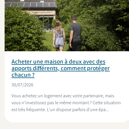
Acheter une maison à deux avec des
apports différents, comment protéger
chacun ?
30/07/2026
Vous achetez un logement avec votre partenaire, mais
vous n'investissez pas le même montant ? Cette situation
est très fréquente. L'un dispose parfois d'une épa...