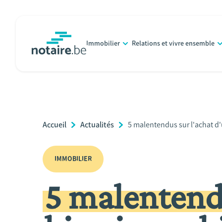
Aller
au
contenu
Immobilier
Relations et vivre ensemble
principal
notaire.be
homepage
Breadcrumb
Accueil
Actualités
Current
5 malentendus sur l'achat d'
Page:
IMMOBILIER
5 malentendu