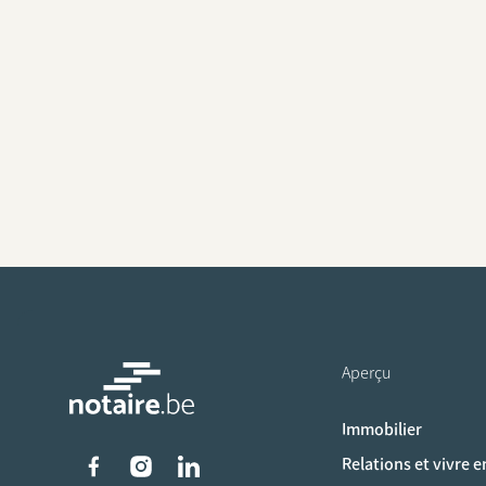
Aperçu
Immobilier
Liens vers les réseaux s
Relations et vivre 