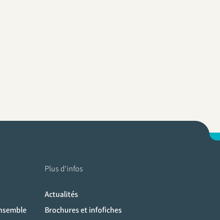
Plus d'infos
Actualités
ociaux
ensemble
Brochures et infofiches