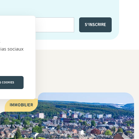
s
dias sociaux
S COOKIES
IMMOBILIER