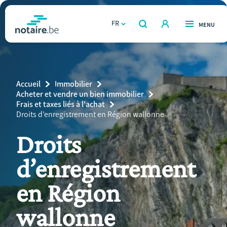
Aller
au
FR
OUVERT
MENU
OUVERT
RECHERCHER
contenu
notaire.be
homepage
principal
TROUVER UN NOTAIRE
Immobilier
Breadcrumb
Accueil
Immobilier
Relations et vivre ensemble
Acheter et vendre un bien immobilier
Frais et taxes liés à l'achat
Current
Droits d’enregistrement en Région wallonne
Héritage et donations
Page:
Droits
Entreprendre
d’enregistrement
Le notaire
en Région
Calculateurs
wallonne