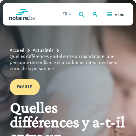
Aller
au
FR
OUVERT
MENU
OUVERT
RECHERCHER
contenu
notaire.be
homepage
principal
TROUVER UN NOTAIRE
Immobilier
Breadcrumb
Accueil
Actualités
Relations et vivre ensemble
Current
Quelles différences y a-t-il entre un mandataire, une
Page:
personne de confiance et un administrateur des biens
et/ou de la personne ?
Héritage et donations
FAMILLE
Entreprendre
Quelles
Le notaire
différences y a-t-il
Calculateurs