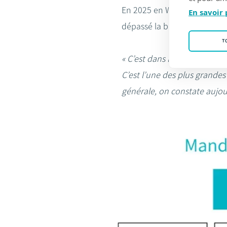
En 2025 en Wallonie, 9.452 
En savoir 
dépassé la barre des 3.000 
T
« C’est dans le Hainaut que
C’est l’une des plus grande
générale, on constate aujou