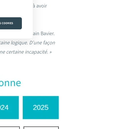
 elle la seule à avoir
S COOKIES
ée,
indique Sylvain Bavier.
taine logique. D’une façon
e certaine incapacité. »