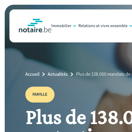
Aller
au
contenu
Immobilier
Relations et vivre ensemble
principal
notaire.be
homepage
Breadcrumb
Accueil
Actualités
Current
Plus de 138.000 mandats de 
Page:
FAMILLE
Plus de 138