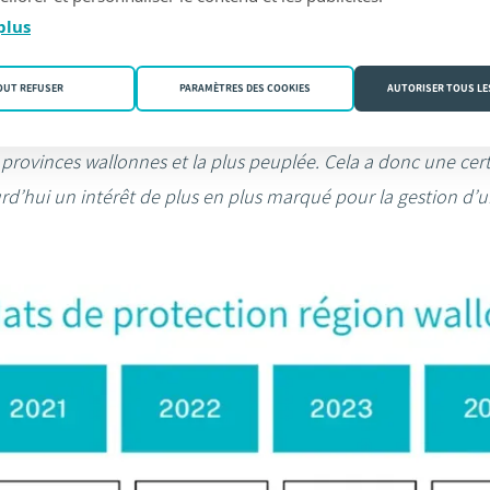
mandats de protection ont été conclus. La province du Hainaut
plus
mandats de protection.
OUT REFUSER
PARAMÈTRES DES COOKIES
AUTORISER TOUS LE
 l’on enregistre le plus de mandats de protection chaque ann
s provinces wallonnes et la plus peuplée. Cela a donc une cer
rd’hui un intérêt de plus en plus marqué pour la gestion d’un