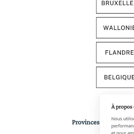
À propos 
Nous utilis
Provinces wallonnes 
performance
et pour amé