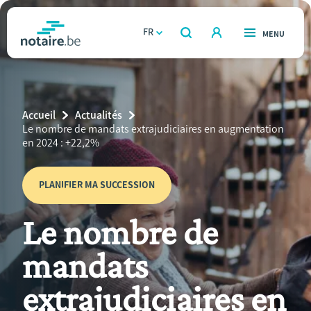
Aller
au
FR
OUVERT
MENU
OUVERT
RECHERCHER
contenu
notaire.be
homepage
principal
TROUVER UN NOTAIRE
Immobilier
Breadcrumb
Accueil
Actualités
Relations et vivre ensemble
Current
Le nombre de mandats extrajudiciaires en augmentation
Page:
en 2024 : +22,2%
Héritage et donations
PLANIFIER MA SUCCESSION
Entreprendre
Le nombre de
Le notaire
mandats
Calculateurs
extrajudiciaires en