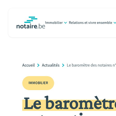
Aller
au
contenu
Immobilier
Relations et vivre ensemble
principal
notaire.be
homepage
Breadcrumb
Accueil
Actualités
Current
Le baromètre des notaires n°1
Page:
IMMOBILIER
Le baromètre