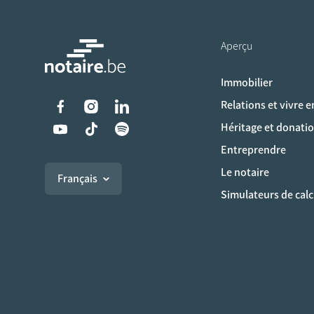
Aperçu
Immobilier
Liens vers les réseaux s
Relations et vivre 
Héritage et donati
Entreprendre
Le notaire
Français
Simulateurs de calc