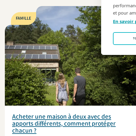
performance
et pour amé
FAMILLE
En savoir 
T
Acheter une maison à deux avec des
apports différents, comment protéger
chacun ?