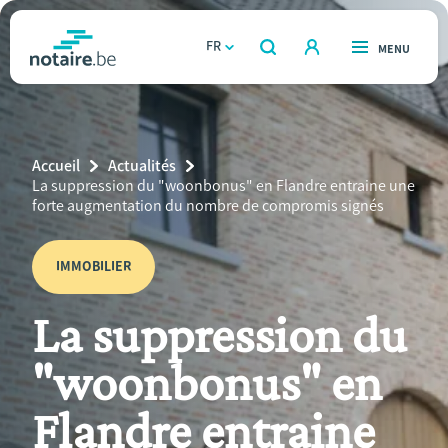
Aller
au
FR
OUVERT
MENU
OUVERT
RECHERCHER
contenu
notaire.be
homepage
principal
TROUVER UN NOTAIRE
Immobilier
Breadcrumb
Accueil
Actualités
Relations et vivre ensemble
Current
La suppression du "woonbonus" en Flandre entraine une
Page:
forte augmentation du nombre de compromis signés
Héritage et donations
IMMOBILIER
Entreprendre
La suppression du
Le notaire
"woonbonus" en
Calculateurs
Flandre entraine