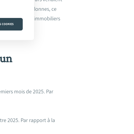
es Provinces Wallonnes, ce
1,9 % des achats immobiliers
S COOKIES
2 %.
 un
emiers mois de 2025. Par
re 2025. Par rapport à la