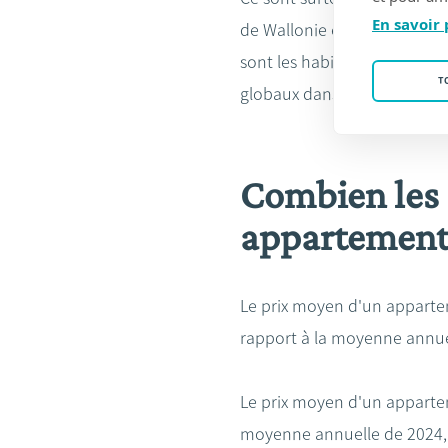
En savoir 
de Wallonie et 2,8 % de Brux
sont les habitants du Hainau
T
globaux dans ce secteur, dev
Combien les 
appartement 
Le prix moyen d'un appartem
rapport à la moyenne annuel
Le prix moyen d'un appartem
moyenne annuelle de 2024, l