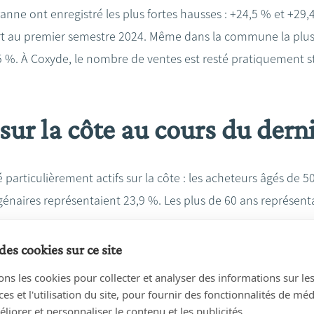
anne ont enregistré les plus fortes hausses : +24,5 % et +29
t au premier semestre 2024. Même dans la commune la plus 
 %. À Coxyde, le nombre de ventes est resté pratiquement st
sur la côte au cours du dern
particulièrement actifs sur la côte : les acheteurs âgés de 5
génaires représentaient 23,9 %. Les plus de 60 ans représent
côtières représentaient 37,5 % des acheteurs. 62,5 % venaie
des cookies sur ce site
re occidentale, 17 % de Flandre orientale et 11 % de la prov
ons les cookies pour collecter et analyser des informations sur le
s et l'utilisation du site, pour fournir des fonctionnalités de mé
liorer et personnaliser le contenu et les publicités.
s qui ont acheté des biens immobiliers sur la côte : 88,5 %. 