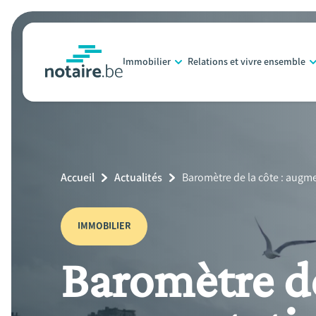
Aller
au
contenu
Immobilier
Relations et vivre ensemble
principal
notaire.be
homepage
Breadcrumb
Accueil
Actualités
Current
Baromètre de la côte : augm
Page:
IMMOBILIER
Baromètre de