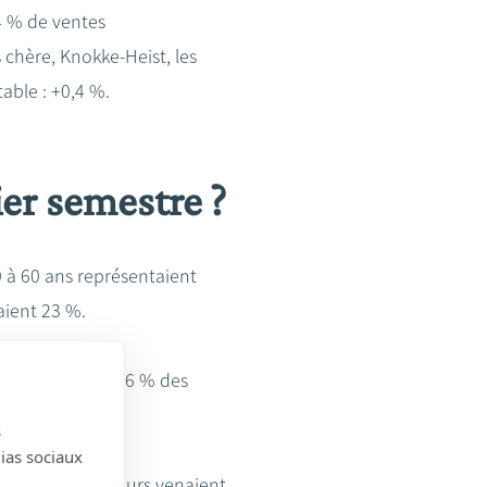
,4 % de ventes
chère, Knokke-Heist, les
able : +0,4 %.
ier semestre ?
0 à 60 ans représentaient
aient 23 %.
nt d'ailleurs. 46 % des
ince d'Anvers.
s
dias sociaux
5,9 % des acheteurs venaient