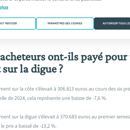
plus
elles. Les acheteurs étrangers représentaient 2,7 %. Parmi l
t qui ont été les plus actifs ces 6 premiers sur la côte avec 
OUT REFUSER
PARAMÈTRES DES COOKIES
AUTORISER TOUS LE
ant la Province de Liège, 1,3 % et celle du Brabant wallon 1,
acheteurs ont-ils payé pour
sur la digue ?
ent sur la côte s'élevait à 306.813 euros au cours des six pr
le de 2024, cela représente une baisse de -7,6 %.
ent sur la digue s'élevait à 370.683 euros au premier semest
e prix a baissé de -13,2 %.