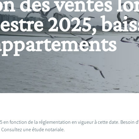
n des ventes lo
stre 2025, bais
 appartements
025 en fonction de la réglementation en vigueur à cette date. Besoin 
? Consultez une étude notariale.