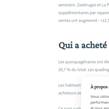
semestre. Zeebruges et La P
supplémentaires par rappor
ventes ont augmenté : +12,5
Qui a acheté 
Les quinquagénaires ont été 
26,7 % du total. Les quadra
Les habitants des communes 
À propos 
acheteurs venaient de Fland
Nous utilis
performance
et pour amé
Ce sont surtout les Flamand