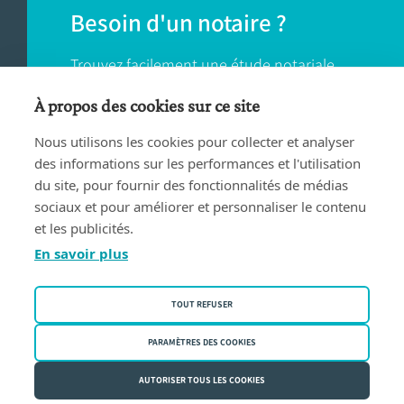
Besoin d'un notaire ?
Trouvez facilement une étude notariale
près de chez vous.
À propos des cookies sur ce site
Nous utilisons les cookies pour collecter et analyser
TROUVER UN NOTAIRE
des informations sur les performances et l'utilisation
du site, pour fournir des fonctionnalités de médias
sociaux et pour améliorer et personnaliser le contenu
et les publicités.
En savoir plus
Conditions d'utilisation
TOUT REFUSER
Privacy policy
Politique des cookies
PARAMÈTRES DES COOKIES
Fednot asbl | Rue de la Montage 30/34 - 1000 Bruxelles | BE
AUTORISER TOUS LES COOKIES
0409.357.321