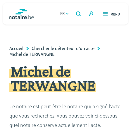
Aller
au
FR
OUVERT
MENU
OUVERT
RECHERCHER
contenu
notaire.be
homepage
principal
TROUVER UN NOTAIRE
Immobilier
Breadcrumb
Accueil
Chercher le détenteur d'un acte
Relations et vivre ensemble
Michel de TERWANGNE
Michel de
Héritage et donations
TERWANGNE
Entreprendre
Le notaire
Ce notaire est peut-être le notaire qui a signé l'acte
que vous recherchez. Vous pouvez voir ci-dessous
Calculateurs
quel notaire conserve actuellement l'acte.