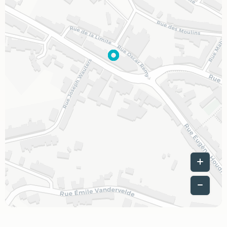
Leaflet
|