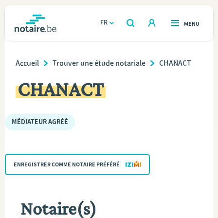
Aller
au
FR
OUVERT
MENU
OUVERT
RECHERCHER
contenu
notaire.be
homepage
principal
Breadcrumb
TROUVER UN NOTAIRE
Accueil
Trouver une étude notariale
CHANACT
Immobilier
CHANACT
Relations et vivre ensemble
Héritage et donations
MÉDIATEUR AGRÉÉ
Entreprendre
ENREGISTRER COMME NOTAIRE PRÉFÉRÉ
Le notaire
Calculateurs
Notaire(s)