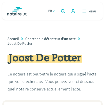
Aller
au
FR
OUVERT
MENU
OUVERT
RECHERCHER
contenu
notaire.be
homepage
principal
TROUVER UN NOTAIRE
Immobilier
Breadcrumb
Accueil
Chercher le détenteur d'un acte
Relations et vivre ensemble
Joost De Potter
Joost De Potter
Héritage et donations
Entreprendre
Ce notaire est peut-être le notaire qui a signé l'acte
que vous recherchez. Vous pouvez voir ci-dessous
Le notaire
quel notaire conserve actuellement l'acte.
Calculateurs