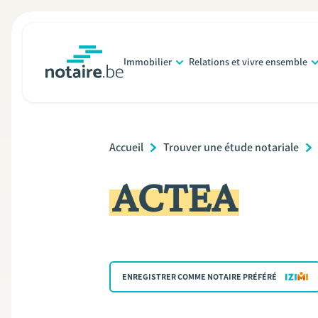
Aller
au
contenu
Immobilier
Relations et vivre ensemble
principal
notaire.be
homepage
Breadcrumb
Accueil
Trouver une étude notariale
ACTEA
ENREGISTRER COMME NOTAIRE PRÉFÉRÉ