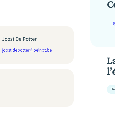
C
(
Joost De Potter
joost.depotter@belnot.be
L
l’
FR