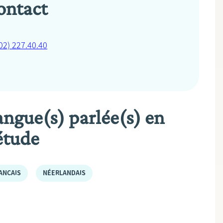
ontact
02) 227.40.40
angue(s) parlée(s) en
étude
ANÇAIS
NÉERLANDAIS