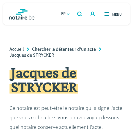
Aller
au
FR
OUVERT
MENU
OUVERT
RECHERCHER
contenu
notaire.be
homepage
principal
TROUVER UN NOTAIRE
Immobilier
Breadcrumb
Accueil
Chercher le détenteur d'un acte
Relations et vivre ensemble
Jacques de STRYCKER
Jacques de
Héritage et donations
STRYCKER
Entreprendre
Le notaire
Ce notaire est peut-être le notaire qui a signé l'acte
que vous recherchez. Vous pouvez voir ci-dessous
Calculateurs
quel notaire conserve actuellement l'acte.