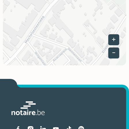
Leaflet
|