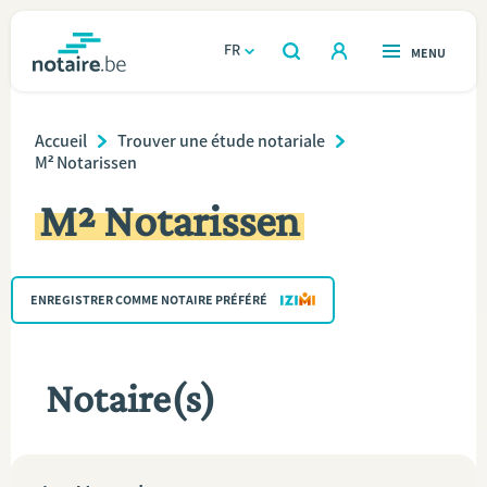
Aller
au
FR
OUVERT
MENU
OUVERT
RECHERCHER
contenu
notaire.be
homepage
principal
Breadcrumb
TROUVER UN NOTAIRE
Accueil
Trouver une étude notariale
Immobilier
M² Notarissen
Relations et vivre ensemble
M² Notarissen
Héritage et donations
ENREGISTRER COMME NOTAIRE PRÉFÉRÉ
Entreprendre
Le notaire
Notaire(s)
Calculateurs