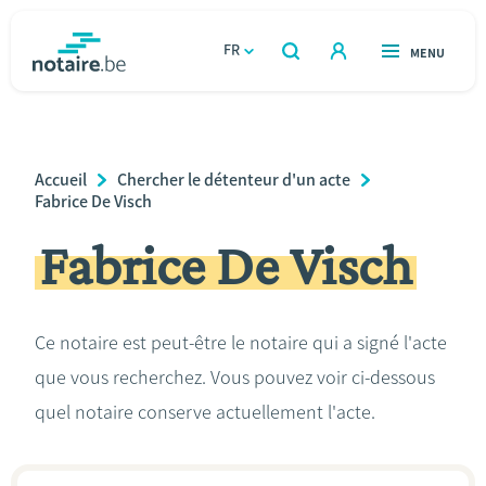
Aller
au
FR
OUVERT
MENU
OUVERT
RECHERCHER
contenu
notaire.be
homepage
principal
TROUVER UN NOTAIRE
Immobilier
Breadcrumb
Accueil
Chercher le détenteur d'un acte
Relations et vivre ensemble
Fabrice De Visch
Fabrice De Visch
Héritage et donations
Entreprendre
Ce notaire est peut-être le notaire qui a signé l'acte
que vous recherchez. Vous pouvez voir ci-dessous
Le notaire
quel notaire conserve actuellement l'acte.
Calculateurs