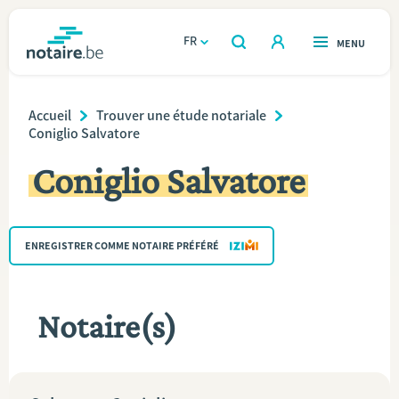
Aller
au
FR
OUVERT
MENU
OUVERT
RECHERCHER
contenu
notaire.be
homepage
principal
Breadcrumb
TROUVER UN NOTAIRE
Accueil
Trouver une étude notariale
Immobilier
Coniglio Salvatore
Relations et vivre ensemble
Coniglio Salvatore
Héritage et donations
ENREGISTRER COMME NOTAIRE PRÉFÉRÉ
Entreprendre
Le notaire
Notaire(s)
Calculateurs