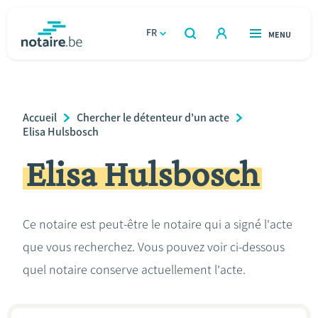
Aller
au
FR
OUVERT
MENU
OUVERT
RECHERCHER
contenu
notaire.be
homepage
principal
TROUVER UN NOTAIRE
Immobilier
Breadcrumb
Accueil
Chercher le détenteur d'un acte
Relations et vivre ensemble
Elisa Hulsbosch
Elisa Hulsbosch
Héritage et donations
Entreprendre
Ce notaire est peut-être le notaire qui a signé l'acte
que vous recherchez. Vous pouvez voir ci-dessous
Le notaire
quel notaire conserve actuellement l'acte.
Calculateurs