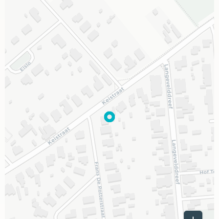
Leaflet
|