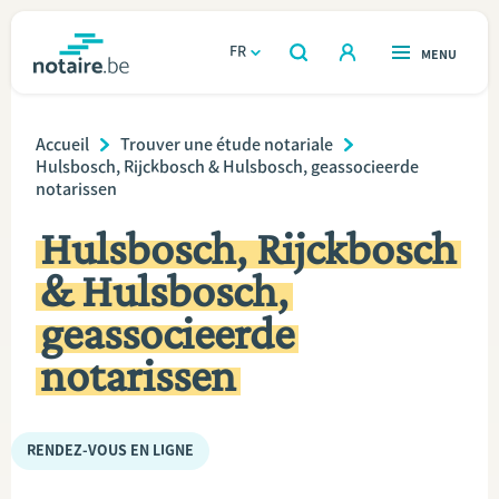
Aller
au
FR
OUVERT
MENU
OUVERT
RECHERCHER
contenu
notaire.be
homepage
principal
Breadcrumb
TROUVER UN NOTAIRE
Accueil
Trouver une étude notariale
Immobilier
Hulsbosch, Rijckbosch & Hulsbosch, geassocieerde
notarissen
Relations et vivre ensemble
Hulsbosch, Rijckbosch
Héritage et donations
& Hulsbosch,
geassocieerde
Entreprendre
notarissen
Le notaire
RENDEZ-VOUS EN LIGNE
Calculateurs