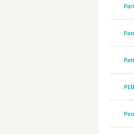
Par
Pat
Pat
PE
Pen