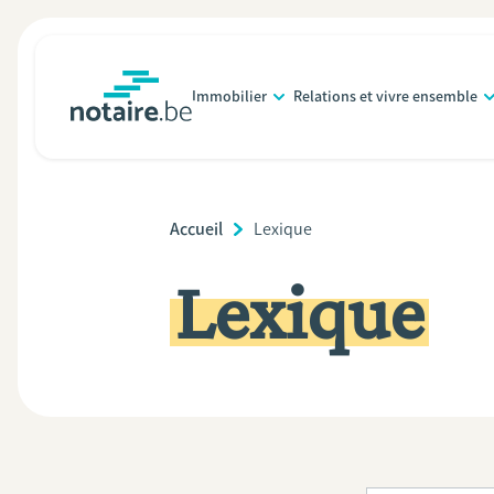
Aller
au
contenu
Immobilier
Relations et vivre ensemble
principal
notaire.be
homepage
Breadcrumb
Accueil
Current
Lexique
Page:
Lexique