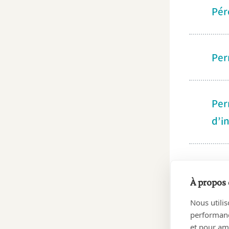
Pér
Per
Per
d’i
Per
À propos 
Nous utilis
Per
performance
et pour amé