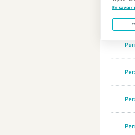
En savoir 
Per
T
Per
Per
Per
Per