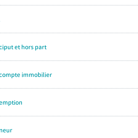
A
ciput et hors part
compte immobilier
emption
neur