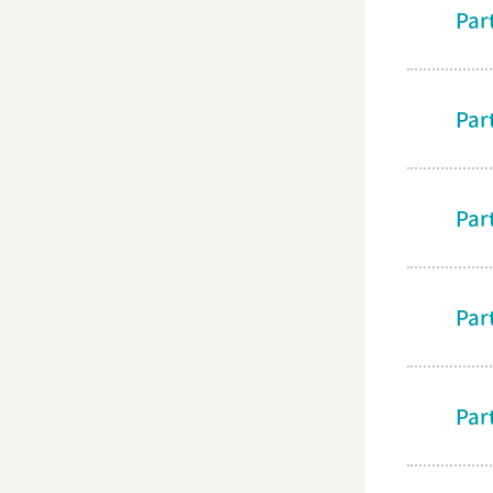
Par
Par
Par
Part
Part