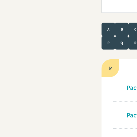
Nom
A
B
C
P
Q
R
P
Pac
Pac