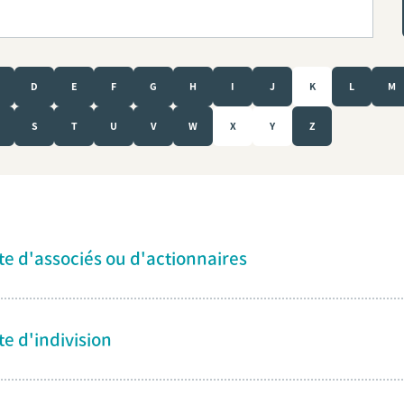
D
E
F
G
H
I
J
K
L
M
S
T
U
V
W
X
Y
Z
te d'associés ou d'actionnaires
te d'indivision