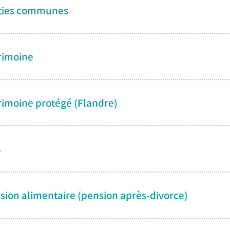
ties communes
rimoine
rimoine protégé (Flandre)
B
sion alimentaire (pension après-divorce)