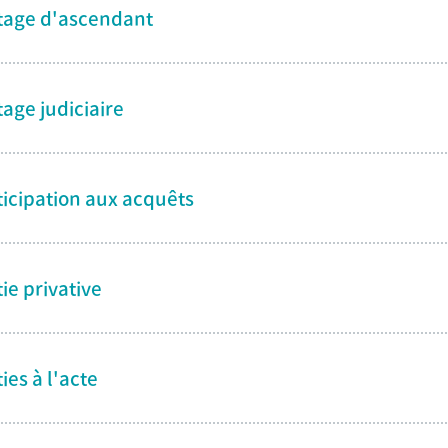
tage d'ascendant
tage judiciaire
ticipation aux acquêts
ie privative
ies à l'acte