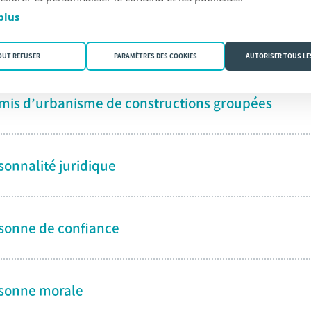
plus
mis de lotir / Permis d'urbanisation
OUT REFUSER
PARAMÈTRES DES COOKIES
AUTORISER TOUS LE
mis d’urbanisme de constructions groupées
sonnalité juridique
sonne de confiance
sonne morale