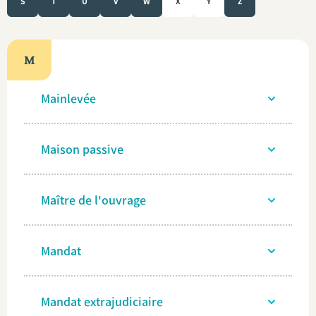
S
T
U
V
W
X
Y
Z
M
Mainlevée
Maison passive
Maître de l'ouvrage
Mandat
Mandat extrajudiciaire