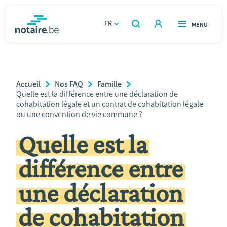
Aller
au
FR
OUVERT
MENU
OUVERT
RECHERCHER
contenu
notaire.be
homepage
principal
TROUVER UN NOTAIRE
Immobilier
Breadcrumb
Accueil
Nos FAQ
Famille
Relations et vivre ensemble
Current
Quelle est la différence entre une déclaration de
Page:
cohabitation légale et un contrat de cohabitation légale
ou une convention de vie commune ?
Héritage et donations
Quelle est la
Entreprendre
différence entre
Le notaire
une déclaration
Calculateurs
de cohabitation