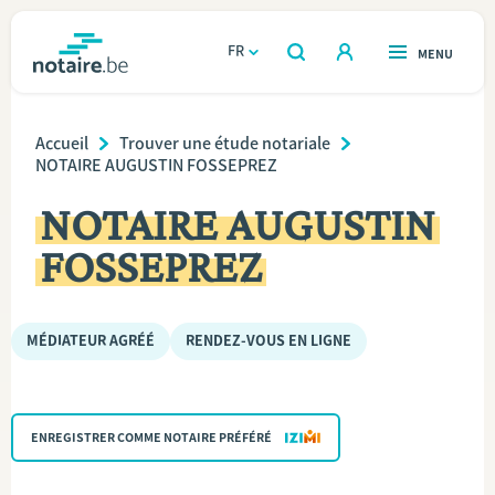
Aller
au
FR
OUVERT
MENU
OUVERT
RECHERCHER
contenu
notaire.be
homepage
principal
Breadcrumb
TROUVER UN NOTAIRE
Accueil
Trouver une étude notariale
Immobilier
NOTAIRE AUGUSTIN FOSSEPREZ
Relations et vivre ensemble
NOTAIRE AUGUSTIN
FOSSEPREZ
Héritage et donations
Entreprendre
MÉDIATEUR AGRÉÉ
RENDEZ-VOUS EN LIGNE
Le notaire
ENREGISTRER COMME NOTAIRE PRÉFÉRÉ
Calculateurs