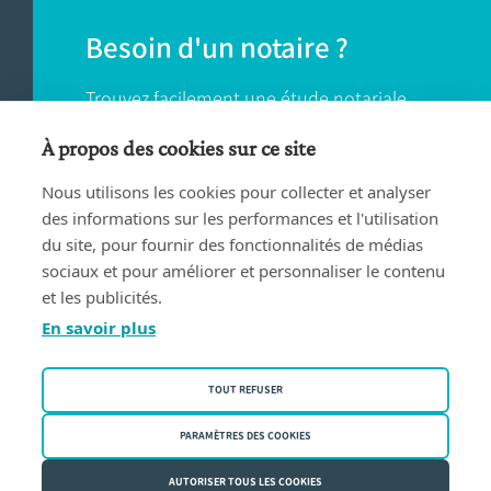
Besoin d'un notaire ?
Trouvez facilement une étude notariale
près de chez vous.
À propos des cookies sur ce site
Nous utilisons les cookies pour collecter et analyser
TROUVER UN NOTAIRE
des informations sur les performances et l'utilisation
du site, pour fournir des fonctionnalités de médias
sociaux et pour améliorer et personnaliser le contenu
et les publicités.
En savoir plus
Conditions d'utilisation
TOUT REFUSER
Privacy policy
Politique des cookies
PARAMÈTRES DES COOKIES
Fednot asbl | Rue de la Montage 30/34 - 1000 Bruxelles | BE
AUTORISER TOUS LES COOKIES