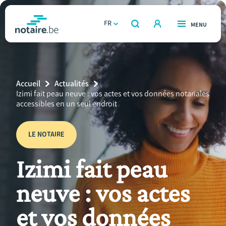
Aller
au
FR
OUVERT
MENU
OUVERT
RECHERCHER
contenu
notaire.be
homepage
principal
TROUVER UN NOTAIRE
Immobilier
Breadcrumb
Accueil
Actualités
Relations et vivre ensemble
Current
Izimi fait peau neuve : vos actes et vos données notariales
Page:
accessibles en un seul endroit
Héritage et donations
LE NOTAIRE
Entreprendre
Izimi fait peau
Le notaire
neuve : vos actes
Calculateurs
et vos données