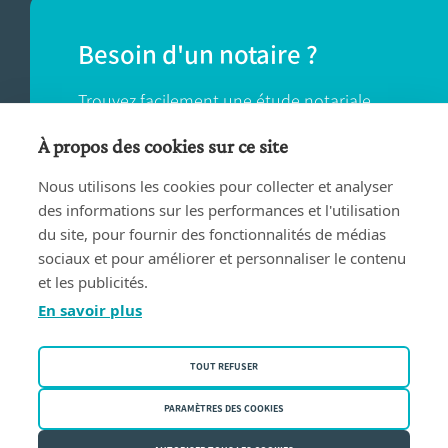
Besoin d'un notaire ?
Trouvez facilement une étude notariale
près de chez vous.
À propos des cookies sur ce site
Nous utilisons les cookies pour collecter et analyser
TROUVER UN NOTAIRE
des informations sur les performances et l'utilisation
du site, pour fournir des fonctionnalités de médias
sociaux et pour améliorer et personnaliser le contenu
et les publicités.
En savoir plus
Conditions d'utilisation
TOUT REFUSER
Privacy policy
Politique des cookies
PARAMÈTRES DES COOKIES
Fednot asbl | Rue de la Montage 30/34 - 1000 Bruxelles | BE