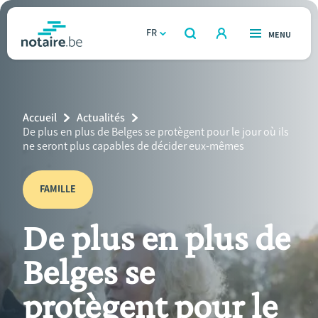
Aller
au
FR
OUVERT
MENU
OUVERT
RECHERCHER
contenu
notaire.be
homepage
principal
TROUVER UN NOTAIRE
Immobilier
Breadcrumb
Accueil
Actualités
Relations et vivre ensemble
Current
De plus en plus de Belges se protègent pour le jour où ils
Page:
ne seront plus capables de décider eux-mêmes
Héritage et donations
FAMILLE
Entreprendre
De plus en plus de
Le notaire
Belges se
Calculateurs
protègent pour le