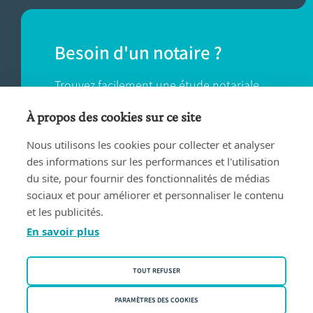
Besoin d'un notaire ?
Trouvez facilement une étude notariale
près de chez vous.
À propos des cookies sur ce site
Nous utilisons les cookies pour collecter et analyser
TROUVER UN NOTAIRE
des informations sur les performances et l'utilisation
du site, pour fournir des fonctionnalités de médias
sociaux et pour améliorer et personnaliser le contenu
et les publicités.
En savoir plus
Conditions d'utilisation
TOUT REFUSER
Privacy policy
Politique des cookies
PARAMÈTRES DES COOKIES