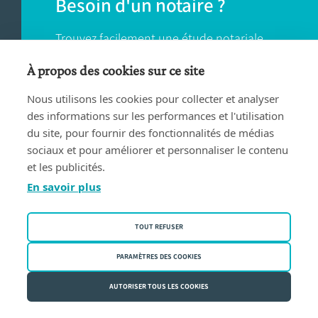
Besoin d'un notaire ?
Trouvez facilement une étude notariale
près de chez vous.
À propos des cookies sur ce site
Nous utilisons les cookies pour collecter et analyser
TROUVER UN NOTAIRE
des informations sur les performances et l'utilisation
du site, pour fournir des fonctionnalités de médias
sociaux et pour améliorer et personnaliser le contenu
et les publicités.
En savoir plus
Conditions d'utilisation
TOUT REFUSER
Privacy policy
Politique des cookies
PARAMÈTRES DES COOKIES
Fednot asbl | Rue de la Montage 30/34 - 1000 Bruxelles | BE
AUTORISER TOUS LES COOKIES
0409.357.321