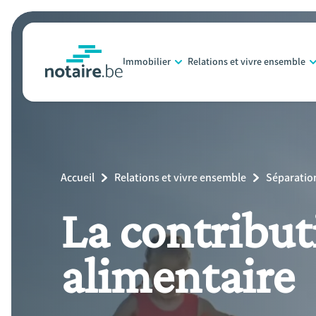
Aller
au
contenu
Immobilier
Relations et vivre ensemble
principal
notaire.be
homepage
Breadcrumb
Accueil
Relations et vivre ensemble
Séparation
La contribut
alimentaire