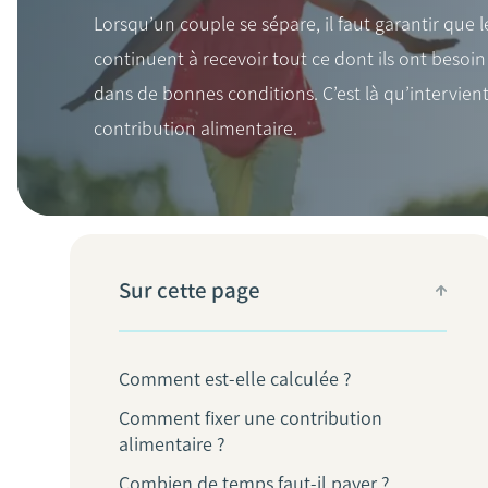
Lorsqu’un couple se sépare, il faut garantir que l
continuent à recevoir tout ce dont ils ont besoin
dans de bonnes conditions. C’est là qu’intervient
contribution alimentaire.
Sur cette page
Comment est-elle calculée ?
Comment fixer une contribution
alimentaire ?
Combien de temps faut-il payer ?