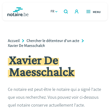
Aller
au
FR
OUVERT
MENU
OUVERT
RECHERCHER
contenu
notaire.be
homepage
principal
TROUVER UN NOTAIRE
Immobilier
Breadcrumb
Accueil
Chercher le détenteur d'un acte
Relations et vivre ensemble
Xavier De Maesschalck
Xavier De
Héritage et donations
Maesschalck
Entreprendre
Le notaire
Ce notaire est peut-être le notaire qui a signé l'acte
que vous recherchez. Vous pouvez voir ci-dessous
Calculateurs
quel notaire conserve actuellement l'acte.