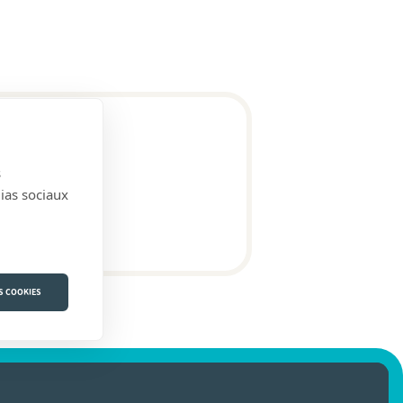
s
dias sociaux
S COOKIES