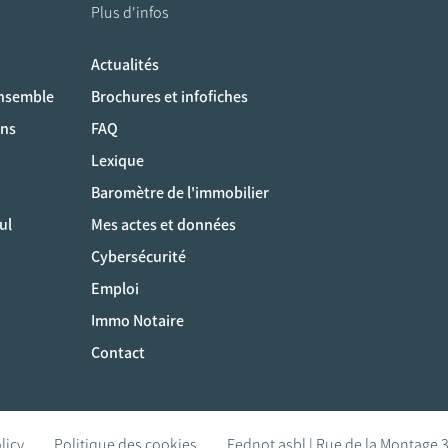
Plus d'infos
Actualités
ociaux
ensemble
Brochures et infofiches
ons
FAQ
Lexique
Baromètre de l'immobilier
ul
Mes actes et données
Cybersécurité
Emploi
Immo Notaire
Contact
licy
Politique des cookies
Fednot asbl | Rue de la Montage 3