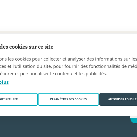
des cookies sur ce site
1 au aujourd'hui
ons les cookies pour collecter et analyser des informations sur le
sen
(2920 Kalmthout)
s et l'utilisation du site, pour fournir des fonctionnalités de mé
liorer et personnaliser le contenu et les publicités.
Boungne
plus
OUT REFUSER
PARAMÈTRES DES COOKIES
AUTORISER TOUS LE