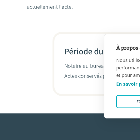
actuellement l'acte.
À propos 
Période du 16/08/201
Nous utilis
Notaire au bureau
DJBS Notaris
performance
et pour amé
Actes conservés par
Xavier De 
En savoir 
T