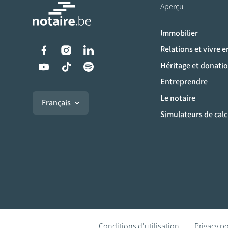
Aperçu
Immobilier
Liens vers les réseaux s
Relations et vivre 
Héritage et donati
Entreprendre
Le notaire
Français
Simulateurs de calc
Conditions d'utilisation
Privacy po