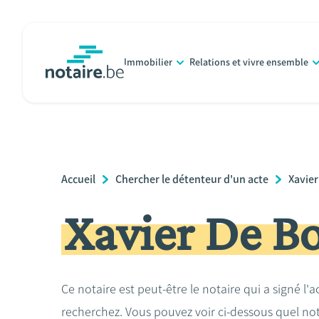
Aller
au
contenu
Immobilier
Relations et vivre ensemble
principal
notaire.be
homepage
Breadcrumb
Accueil
Chercher le détenteur d'un acte
Xavie
Xavier De B
Ce notaire est peut-être le notaire qui a signé l'
recherchez. Vous pouvez voir ci-dessous quel no