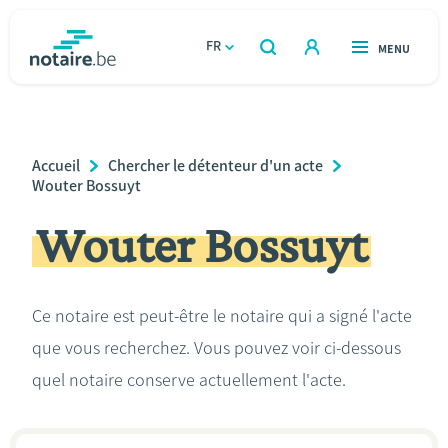
Aller
au
FR
OUVERT
MENU
OUVERT
RECHERCHER
contenu
notaire.be
homepage
principal
TROUVER UN NOTAIRE
Immobilier
Breadcrumb
Accueil
Chercher le détenteur d'un acte
Relations et vivre ensemble
Wouter Bossuyt
Wouter Bossuyt
Héritage et donations
Entreprendre
Ce notaire est peut-être le notaire qui a signé l'acte
que vous recherchez. Vous pouvez voir ci-dessous
Le notaire
quel notaire conserve actuellement l'acte.
Calculateurs