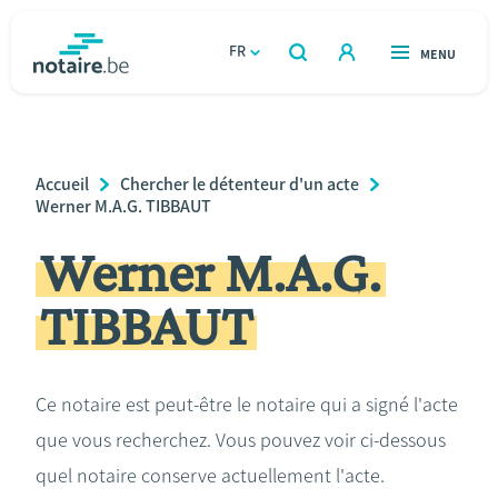
Aller
au
FR
OUVERT
MENU
OUVERT
RECHERCHER
contenu
notaire.be
homepage
principal
TROUVER UN NOTAIRE
Immobilier
Breadcrumb
Accueil
Chercher le détenteur d'un acte
Relations et vivre ensemble
Werner M.A.G. TIBBAUT
Werner M.A.G.
Héritage et donations
TIBBAUT
Entreprendre
Le notaire
Ce notaire est peut-être le notaire qui a signé l'acte
que vous recherchez. Vous pouvez voir ci-dessous
Calculateurs
quel notaire conserve actuellement l'acte.