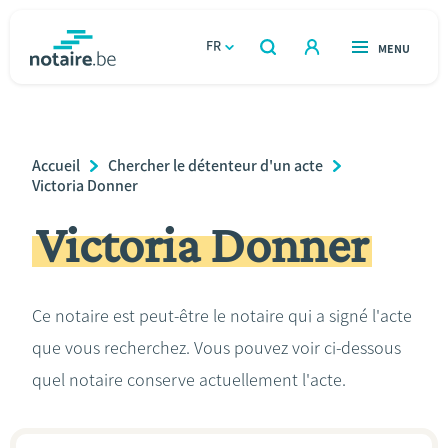
Aller
au
FR
OUVERT
MENU
OUVERT
RECHERCHER
contenu
notaire.be
homepage
principal
TROUVER UN NOTAIRE
Immobilier
Breadcrumb
Accueil
Chercher le détenteur d'un acte
Relations et vivre ensemble
Victoria Donner
Victoria Donner
Héritage et donations
Entreprendre
Ce notaire est peut-être le notaire qui a signé l'acte
que vous recherchez. Vous pouvez voir ci-dessous
Le notaire
quel notaire conserve actuellement l'acte.
Calculateurs