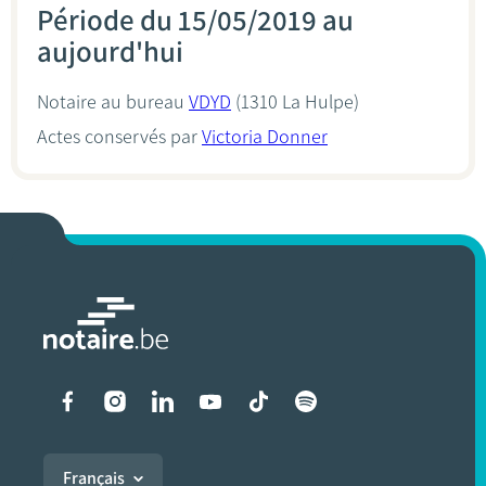
Période du 15/05/2019 au
aujourd'hui
Notaire au bureau
VDYD
(1310 La Hulpe)
Actes conservés par
Victoria Donner
Liens vers les réseaux soci
Français