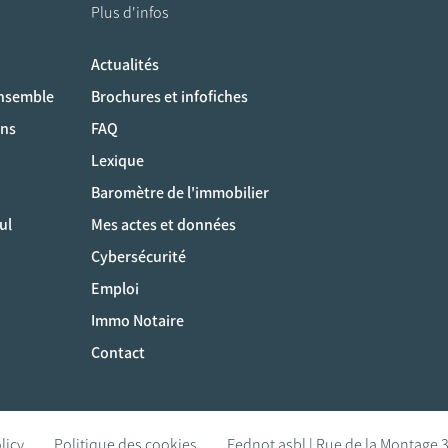
Plus d'infos
Actualités
ociaux
ensemble
Brochures et infofiches
ons
FAQ
Lexique
Baromètre de l'immobilier
ul
Mes actes et données
Cybersécurité
Emploi
Immo Notaire
Contact
licy
Politique des cookies
Fednot asbl | Rue de la Montage 3