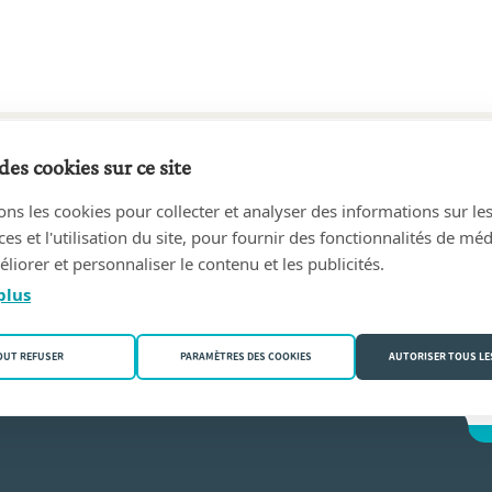
des cookies sur ce site
7 au aujourd'hui
ons les cookies pour collecter et analyser des informations sur le
ARISSEN
(2000 Antwerpen)
s et l'utilisation du site, pour fournir des fonctionnalités de mé
liorer et personnaliser le contenu et les publicités.
kers
plus
OUT REFUSER
PARAMÈTRES DES COOKIES
AUTORISER TOUS LE