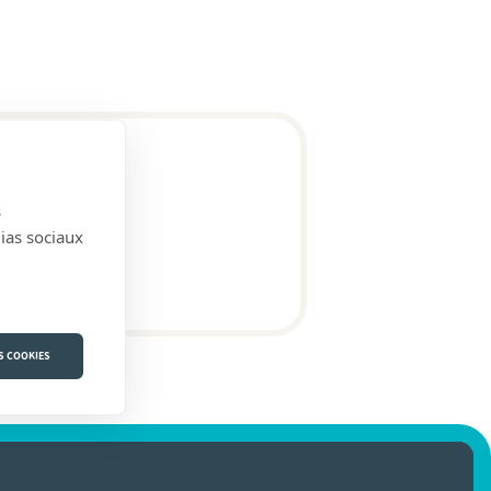
s
dias sociaux
S COOKIES