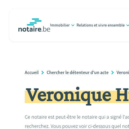
Aller
au
contenu
Immobilier
Relations et vivre ensemble
principal
notaire.be
homepage
Breadcrumb
Accueil
Chercher le détenteur d'un acte
Veron
Veronique H
Ce notaire est peut-être le notaire qui a signé l'
recherchez. Vous pouvez voir ci-dessous quel no