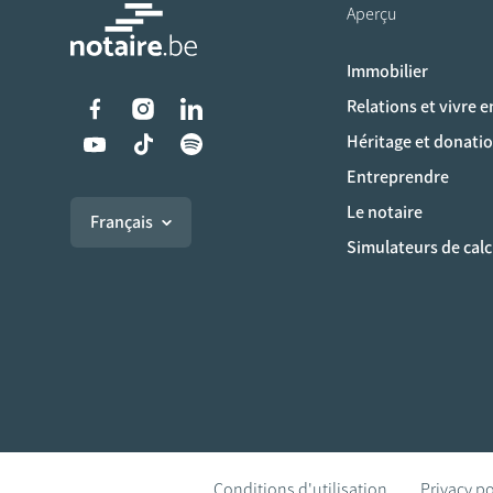
Aperçu
Immobilier
Liens vers les réseaux s
Relations et vivre 
Héritage et donati
Entreprendre
Le notaire
Français
Simulateurs de calc
Conditions d'utilisation
Privacy po