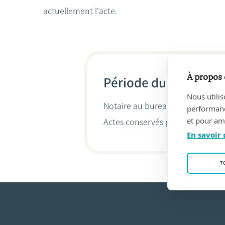
actuellement l'acte.
À propos 
Période du 03/10/201
Nous utilis
Notaire au bureau
DECKERS NOT
performance
et pour amé
Actes conservés par
Charles Dec
En savoir 
T